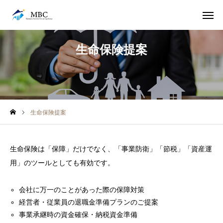
電話
無料相談は こちらから
生命保険提案
LINE追加
アクセス
TOP
生命保険提案
事務所概要・代表挨拶
サービス
生命保険は「保障」だけでなく、「事業防衛」「節税」「資産運
用」のツールとしても有効です。
求人募集
会社に万一のことがあった際の保障対策
経営者・従業員の退職金準備プランのご提案
事業承継時の資金確保・納税資金準備